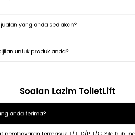
jualan yang anda sediakan?
jilan untuk produk anda?
Soalan Lazim ToiletLift
ng anda terima?
t pembayaran termasuk T/T, D/P, L/C. Sila hubung