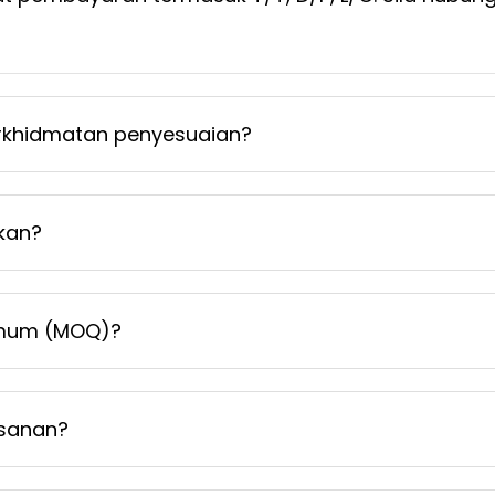
khidmatan penyesuaian?
kan?
imum (MOQ)?
sanan?