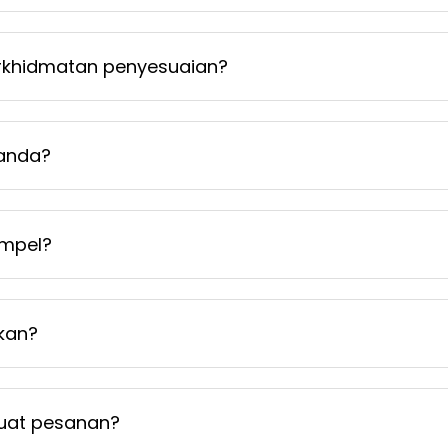
khidmatan penyesuaian?
 anda?
mpel?
kan?
uat pesanan?