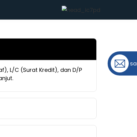
sa
, L/C (Surat Kredit), dan D/P
njut.