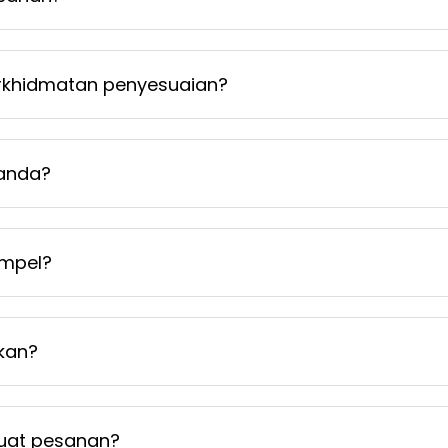
khidmatan penyesuaian?
 anda?
mpel?
kan?
uat pesanan?