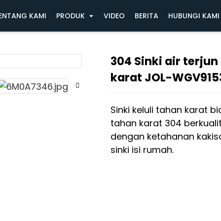
 Sinki air terjun hujan terbang keluli tahan karat
ENTANG KAMI
PRODUK
VIDEO
BERITA
HUBUNGI KAMI
304 Sinki air terju
Loadin
Loadin
karat JOL-WGV915
Sinki keluli tahan karat 
tahan karat 304 berkualiti
dengan ketahanan kakis
sinki isi rumah.