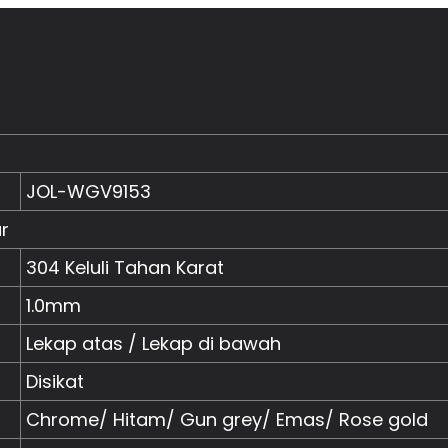
JOL-WGV9153
ur
304 Keluli Tahan Karat
1.0mm
Lekap atas / Lekap di bawah
Disikat
Chrome/ Hitam/ Gun grey/ Emas/ Rose gold