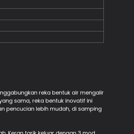
enggabungkan reka bentuk air mengalir
ng sama, reka bentuk inovatif ini
an pencucian lebih mudah, di samping
. Keran tarik keluar dengan 3 mod