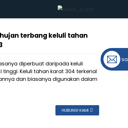
 JOL-WGV9153
n hujan terbang keluli tahan
g...
g...
3
sa
biasanya diperbuat daripada keluli
 tinggi. Keluli tahan karat 304 terkenal
annya dan biasanya digunakan dalam
HUBUNGI KAMI