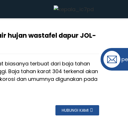
L-WGV9151
air hujan wastafel dapur JOL-
g...
g...
pe
t biasanya terbuat dari baja tahan
ggi. Baja tahan karat 304 terkenal akan
 korosi dan umumnya digunakan pada
HUBUNGI KAMI