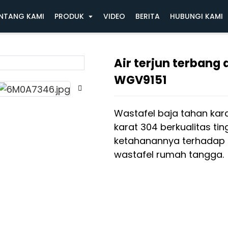
Air terjun terbang air hujan wastafel dapur JO
NTANG KAMI
PRODUK
VIDEO
BERITA
HUBUNGI KAMI
Air terjun terbang 
Loadin
Loadin
WGV9151
Wastafel baja tahan kara
karat 304 berkualitas tin
ketahanannya terhadap
wastafel rumah tangga.