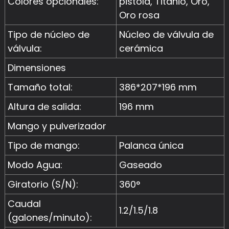
Colores opcionales:
pistola, Titanio, Oro,
Oro rosa
Tipo de núcleo de
Núcleo de válvula de
válvula:
cerámica
Dimensiones
Tamaño total:
386*207*196 mm
Altura de salida:
196 mm
Mango y pulverizador
Tipo de mango:
Palanca única
Modo Agua:
Gaseado
Giratorio (S/N):
360°
Caudal
1.2/1.5/1.8
(galones/minuto):