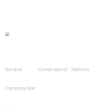
Enlace de la marca subsidiaria de
electrodomésticos:
http://www.novabunnyworld.com
Código QR:
Correo electrónico:
ventas@oulin.net