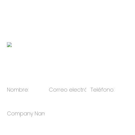
Enlace de la marca subsidiaria de
electrodomésticos:
http://www.novabunnyworld.com
Código QR:
Correo electrónico:
ventas@oulin.net