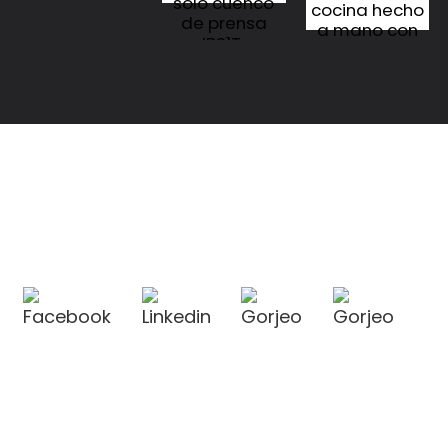
solo cuenco
cocina hecho
de prensa
a mano con
JBS1T-
prensa,
LHS66450/JBS1T-
estampado
LHS76450
de grano de
arroz JBS1T-
LHSF506M
CONTÁCTENOS
CONTÁCTENOS